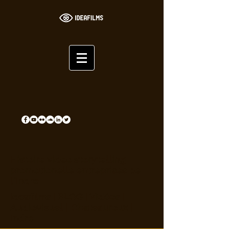
Histoire video storytelling
promotionelle entreprises de
l'Indre
Ideafilms | BLOG | Vidéos |
Audiovisuel | Chateauroux |
Indre