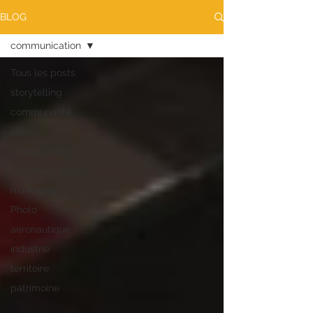
BLOG
communication
Tous les posts
storytelling
communauté
vidéo
Châteauroux
communication
marketing
Photo
aeronautique
industrie
territoire
patrimoine