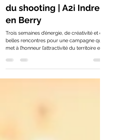
6 nov. 2025
2 min de lecture
🎥 Dans les coulisses
du shooting | A2i Indre
en Berry
Trois semaines d’énergie, de créativité et de
belles rencontres pour une campagne qui
met à l’honneur l’attractivité du territoire et
la fierté des habitants de l’Indre. Raconter la
fierté d’un territoire Quand A2i Indre en
Berry , l’agence d’attractivité du territoire,
nous a contactés pour mettre en image la
fierté des habitants du département de
l’Indre , nous avons tout de suite su que
cette campagne aurait une saveur
particulière. Du casting au shooting : une
aventure hu