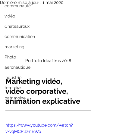
Dernière mise à jour :
1 mai 2020
communauté
vidéo
Châteauroux
communication
marketing
Photo
Portfoilo Ideafilms 2018
aeronautique
industrie
Marketing vidéo, 
territoire
vidéo corporative, 
patrimoine
animation explicative
https://www.youtube.com/watch?
v=vqMCPlDmEWo