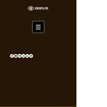
Histoire video storytelling
promotionelle entreprises de
l'Indre
Ideafilms | BLOG | Vidéos |
Audiovisuel | Chateauroux |
Indre