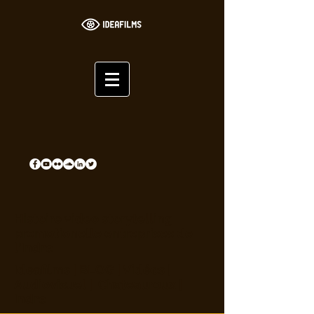
Histoire video storytelling
promotionelle entreprises de
l'Indre
Ideafilms | BLOG | Vidéos |
Audiovisuel | Chateauroux |
Indre