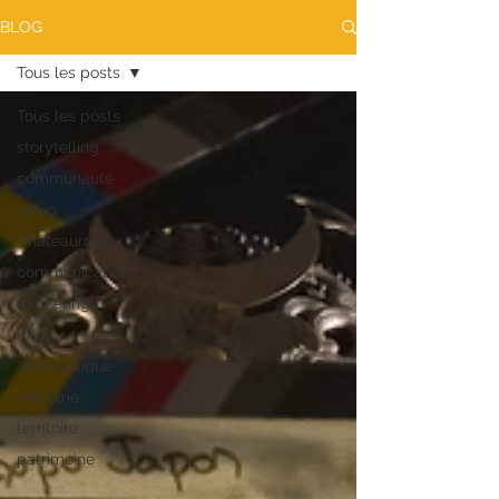
BLOG
Tous les posts
Tous les posts
storytelling
communauté
vidéo
Châteauroux
communication
marketing
Photo
aeronautique
industrie
territoire
patrimoine