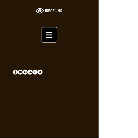
Histoire video storytelling
promotionelle entreprises de
l'Indre
Ideafilms | BLOG | Vidéos |
Audiovisuel | Chateauroux |
Indre