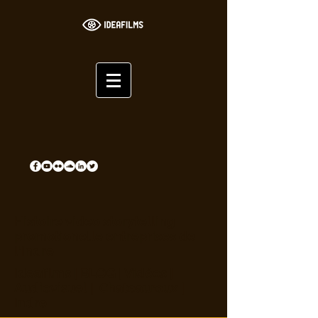
Histoire video storytelling
promotionelle entreprises de
l'Indre
Ideafilms | BLOG | Vidéos |
Audiovisuel | Chateauroux |
Indre