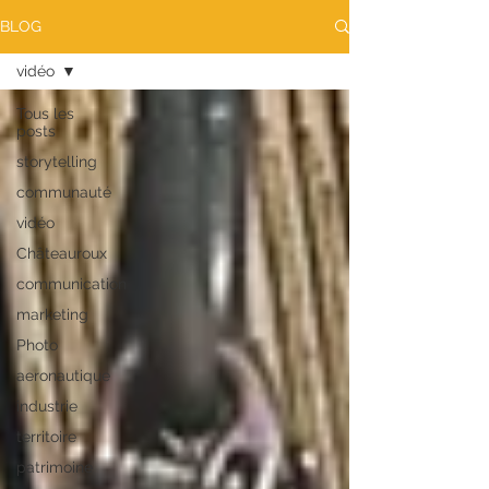
BLOG
vidéo
Tous les
posts
storytelling
communauté
vidéo
Châteauroux
communication
marketing
Photo
aeronautique
industrie
territoire
patrimoine