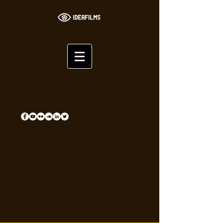
Histoire video storytelling
promotionelle entreprises de
l'Indre
Ideafilms | BLOG | Vidéos |
Audiovisuel | Chateauroux |
Indre